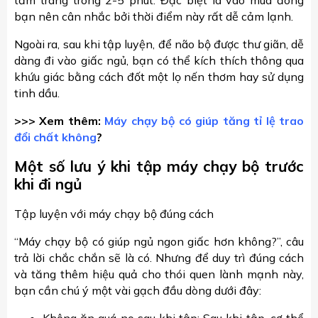
tắm tráng trong 2-5 phút. Đặc biệt là vào mùa đông
bạn nên cân nhắc bởi thời điểm này rất dễ cảm lạnh.
Ngoài ra, sau khi tập luyện, để não bộ được thư giãn, dễ
dàng đi vào giấc ngủ, bạn có thể kích thích thông qua
khứu giác bằng cách đốt một lọ nến thơm hay sử dụng
tinh dầu.
>>> Xem thêm:
Máy chạy bộ có giúp tăng tỉ lệ trao
đổi chất không
?
Một số lưu ý khi tập máy chạy bộ trước
khi đi ngủ
Tập luyện với máy chạy bộ đúng cách
“Máy chạy bộ có giúp ngủ ngon giấc hơn không?”, câu
trả lời chắc chắn sẽ là có. Nhưng để duy trì đúng cách
và tăng thêm hiệu quả cho thói quen lành mạnh này,
bạn cần chú ý một vài gạch đầu dòng dưới đây:
Không ăn quá no sau khi tập: Sau khi tập, cơ thể