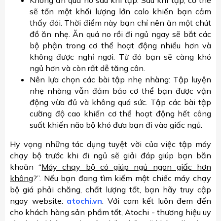
sẽ tốn một khối lượng lớn calo khiến bạn cảm
thấy đói. Thời điểm này bạn chỉ nên ăn một chút
đồ ăn nhẹ. Ăn quá no rồi đi ngủ ngay sẽ bắt các
bộ phận trong cơ thể hoạt động nhiều hơn và
không được nghỉ ngơi. Từ đó bạn sẽ càng khó
ngủ hơn và còn rất dễ tăng cân.
Nên lựa chọn các bài tập nhẹ nhàng: Tập luyện
nhẹ nhàng vẫn đảm bảo cơ thể bạn được vận
động vừa đủ và không quá sức. Tập các bài tập
cường độ cao khiến cơ thể hoạt động hết công
suất khiến não bộ khó đưa bạn đi vào giấc ngủ.
Hy vọng những tác dụng tuyệt vời của việc tập máy
chạy bộ trước khi đi ngủ sẽ giải đáp giúp bạn băn
khoăn “
Máy chạy bộ có giúp ngủ ngon giấc hơn
không
?”. Nếu bạn đang tìm kiếm một chiếc máy chạy
bộ giá phải chăng, chất lượng tốt, bạn hãy truy cập
ngay website:
atochi.vn
. Với cam kết luôn đem đến
cho khách hàng sản phẩm tốt, Atochi - thương hiệu uy