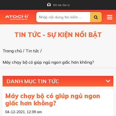
Đối tác Đại lý
TIN TỨC - SỰ KIỆN NỔI BẬT
Trang chủ
/
Tin tức
/
Máy chạy bộ có giúp ngủ ngon giấc hơn không?
DANH MỤC TIN TỨC
Máy chạy bộ có giúp ngủ ngon
giấc hơn không?
04-12-2021, 12:38 am