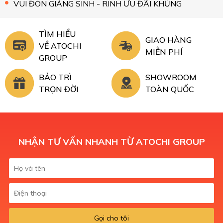
VUI ĐÓN GIÁNG SINH - RINH ƯU ĐÃI KHỦNG
TÌM HIỂU
GIAO HÀNG
VỀ ATOCHI
MIỄN PHÍ
GROUP
BẢO TRÌ
SHOWROOM
TRỌN ĐỜI
TOÀN QUỐC
NHẬN TƯ VẤN NHANH TỪ ATOCHI GROUP
Gọi cho tôi