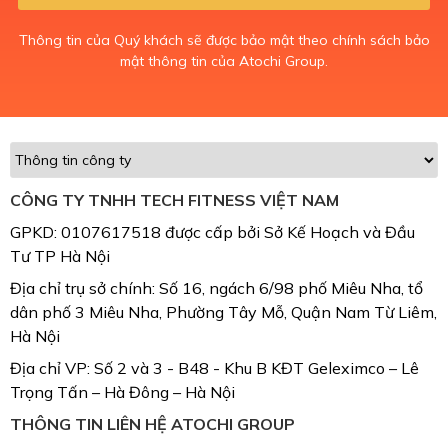
Thông tin của Quý khách sẽ được bảo mật theo chính sách bảo
mật thông tin của Atochi Group.
CÔNG TY TNHH TECH FITNESS VIỆT NAM
GPKD: 0107617518 được cấp bởi Sở Kế Hoạch và Đầu
Tư TP Hà Nội
Địa chỉ trụ sở chính: Số 16, ngách 6/98 phố Miêu Nha, tổ
dân phố 3 Miêu Nha, Phường Tây Mỗ, Quận Nam Từ Liêm,
Hà Nội
Địa chỉ VP: Số 2 và 3 - B48 - Khu B KĐT Geleximco – Lê
Trọng Tấn – Hà Đông – Hà Nội
THÔNG TIN LIÊN HỆ ATOCHI GROUP