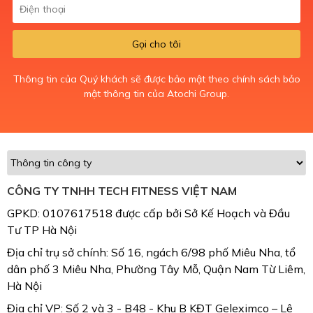
Gọi cho tôi
Thông tin của Quý khách sẽ được bảo mật theo chính sách bảo
mật thông tin của Atochi Group.
CÔNG TY TNHH TECH FITNESS VIỆT NAM
GPKD: 0107617518 được cấp bởi Sở Kế Hoạch và Đầu
Tư TP Hà Nội
Địa chỉ trụ sở chính: Số 16, ngách 6/98 phố Miêu Nha, tổ
dân phố 3 Miêu Nha, Phường Tây Mỗ, Quận Nam Từ Liêm,
Hà Nội
Địa chỉ VP: Số 2 và 3 - B48 - Khu B KĐT Geleximco – Lê