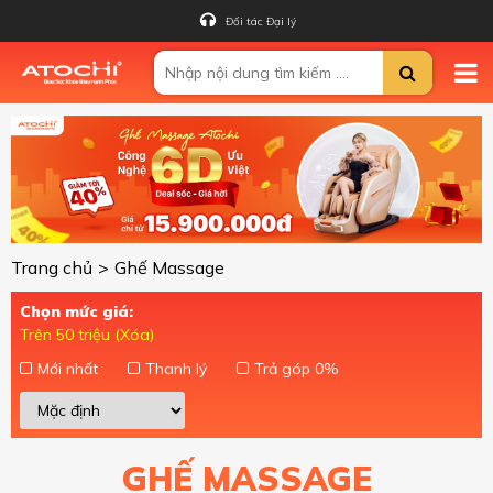
Đối tác Đại lý
Trang chủ
>
Ghế Massage
Chọn mức giá:
Trên 50 triệu (Xóa)
Mới nhất
Thanh lý
Trả góp 0%
GHẾ MASSAGE