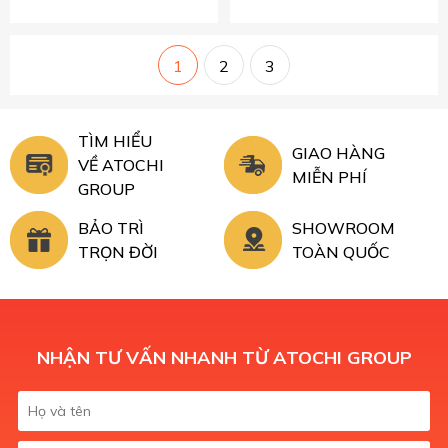
1
2
3
TÌM HIỂU
GIAO HÀNG
VỀ ATOCHI
MIỄN PHÍ
GROUP
BẢO TRÌ
SHOWROOM
TRỌN ĐỜI
TOÀN QUỐC
NHẬN TƯ VẤN NHANH TỪ ATOCHI GROUP