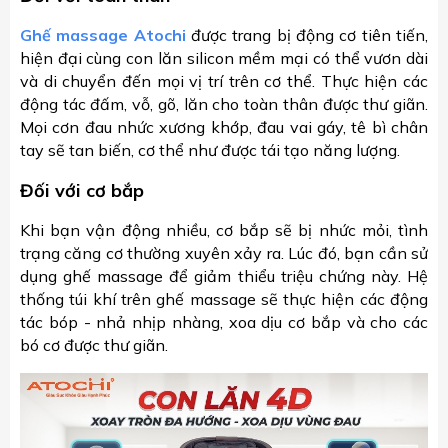
Ghế massage Atochi
được trang bị động cơ tiên tiến,
hiện đại cùng con lăn silicon mềm mại có thể vươn dài
và di chuyển đến mọi vị trí trên cơ thể. Thực hiện các
động tác đấm, vỗ, gõ, lăn cho toàn thân được thư giãn.
Mọi cơn đau nhức xương khớp, đau vai gáy, tê bì chân
tay sẽ tan biến, cơ thể như được tái tạo năng lượng.
Đối với cơ bắp
Khi bạn vận động nhiều, cơ bắp sẽ bị nhức mỏi, tình
trạng căng cơ thường xuyên xảy ra. Lúc đó, bạn cần sử
dụng ghế massage để giảm thiểu triệu chứng này. Hệ
thống túi khí trên ghế massage sẽ thực hiện các động
tác bóp - nhả nhịp nhàng, xoa dịu cơ bắp và cho các
bó cơ được thư giãn.