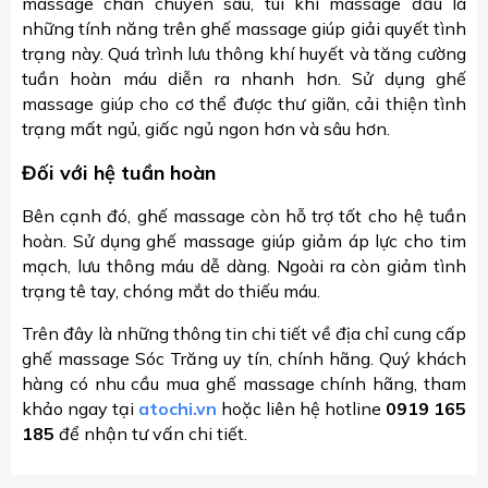
massage chân chuyên sâu, túi khí massage đầu là
những tính năng trên ghế massage giúp giải quyết tình
trạng này. Quá trình lưu thông khí huyết và tăng cường
tuần hoàn máu diễn ra nhanh hơn. Sử dụng ghế
massage giúp cho cơ thể được thư giãn, cải thiện tình
trạng mất ngủ, giấc ngủ ngon hơn và sâu hơn.
Đối với hệ tuần hoàn
Bên cạnh đó, ghế massage còn hỗ trợ tốt cho hệ tuần
hoàn. Sử dụng ghế massage giúp giảm áp lực cho tim
mạch, lưu thông máu dễ dàng. Ngoài ra còn giảm tình
trạng tê tay, chóng mắt do thiếu máu.
Trên đây là những thông tin chi tiết về địa chỉ cung cấp
ghế massage Sóc Trăng uy tín, chính hãng. Quý khách
hàng có nhu cầu mua ghế massage chính hãng, tham
khảo ngay tại
atochi.vn
hoặc liên hệ hotline
0919 165
185
để nhận tư vấn chi tiết.