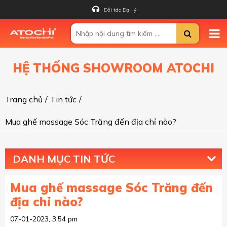
Đối tác Đại lý
HỆ THỐNG SHOWROOM ATOCHI
Trang chủ
/
Tin tức
/
Mua ghế massage Sóc Trăng đến địa chỉ nào?
DANH MỤC TIN TỨC
Mua ghế massage Sóc Trăng đến
địa chỉ nào?
07-01-2023, 3:54 pm