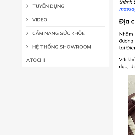
thành t
TUYỂN DỤNG
massag
VIDEO
Địa c
CẨM NANG SỨC KHỎE
Nhằm g
đường 
HỆ THỐNG SHOWROOM
tại Điệ
Với kh
ATOCHI
dục,...