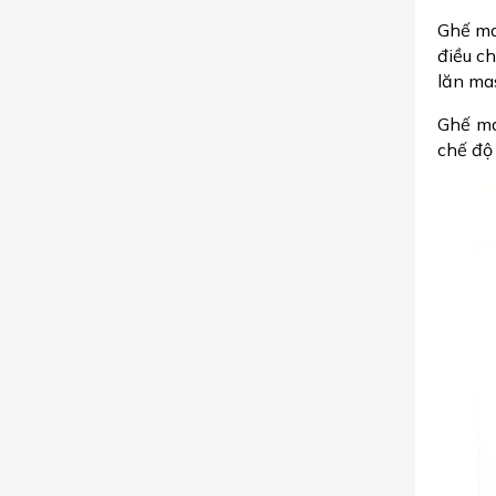
Ghế ma
điều c
lăn ma
Ghế ma
chế độ