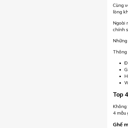
Cùng v
lòng kh
Ngoài 
chính s
Những 
Thông 
Đ
G
H
W
Top 
Không 
4 mẫu 
Ghế m