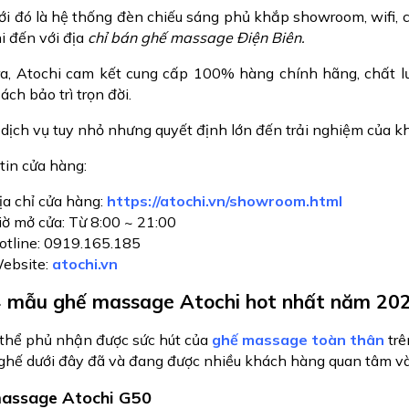
ới đó là hệ thống đèn chiếu sáng phủ khắp showroom, wifi, c
i đến với địa
chỉ bán ghế massage Điện Biên.
ra, Atochi cam kết cung cấp 100% hàng chính hãng, chất 
ách bảo trì trọn đời.
dịch vụ tuy nhỏ nhưng quyết định lớn đến trải nghiệm của kh
tin cửa hàng:
ịa chỉ cửa hàng:
https://atochi.vn/showroom.html
iờ mở cửa: Từ 8:00 ~ 21:00
otline: 0919.165.185
ebsite:
atochi.vn
4 mẫu ghế massage Atochi hot nhất năm 20
thể phủ nhận được sức hút của
ghế massage toàn thân
trê
ghế dưới đây đã và đang được nhiều khách hàng quan tâm v
assage Atochi G50