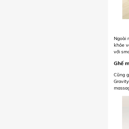
Ngoài 
khỏe v
với sma
Ghế m
Cũng g
Gravit
massag