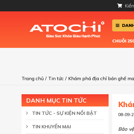
Kiểm
DANH
CHUỖI 2
Trang chủ
/
Tin tức
/
Khám phá địa chỉ bán ghế ma
DANH MỤC TIN TỨC
Khám
TIN TỨC - SỰ KIỆN NỔI BẬT
08-09-2
TIN KHUYẾN MẠI
Bảo vệ