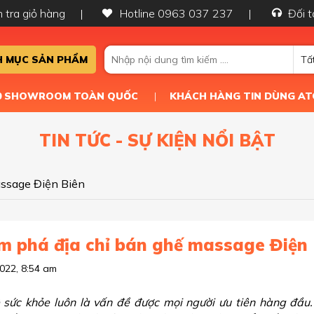
 tra giỏ hàng
Hotline 0963 037 237
Đối t
 MỤC SẢN PHẨM
Tấ
50 SHOWROOM TOÀN QUỐC
KHÁCH HÀNG TIN DÙNG AT
TIN TỨC - SỰ KIỆN NỔI BẬT
ssage Điện Biên
 phá địa chỉ bán ghế massage Điện 
022, 8:54 am
 sức khỏe luôn là vấn đề được mọi người ưu tiên hàng đầu.