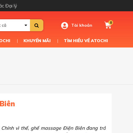
ác Đại lý
0
Tài khoản
t cả
OCHI
KHUYẾN MÃI
TÌM HIỂU VỀ ATOCHI
Biên
 Chính vì thế, ghế massage Điện Biên đang trở