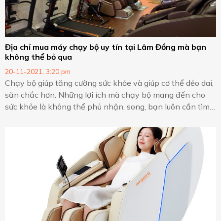
Địa chỉ mua máy chạy bộ uy tín tại Lâm Đồng mà bạn
không thể bỏ qua
20-11-2021, 3:20 pm
Chạy bộ giúp tăng cường sức khỏe và giúp cơ thể dẻo dai,
săn chắc hơn. Những lợi ích mà chạy bộ mang đến cho
sức khỏe là không thể phủ nhận, song, bạn luôn cần tìm
kiếm một showroom mua máy chạy bộ uy tín tại Lâm
Đồng, qua ngay địa chỉ: 67 Lê Hồng Phong - P.1 - Tp. Bảo
Lộc - Lâm Đồng.