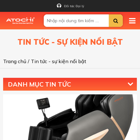
Đối tác Đại lý
TIN TỨC - SỰ KIỆN NỔI BẬT
Trang chủ
/
Tin tức - sự kiện nổi bật
DANH MỤC TIN TỨC