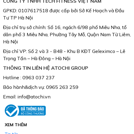
CÔNG TY TNHH TECH FITNESS VIỆT NAM
GPKD: 0107617518 được cấp bởi Sở Kế Hoạch và Đầu
Tư TP Hà Nội
Địa chỉ trụ sở chính: Số 16, ngách 6/98 phố Miêu Nha, tổ
dân phố 3 Miêu Nha, Phường Tây Mỗ, Quận Nam Từ Liêm,
Hà Nội
Địa chỉ VP: Số 2 và 3 - B48 - Khu B KĐT Geleximco – Lê
Trọng Tấn – Hà Đông – Hà Nội
THÔNG TIN LIÊN HỆ ATOCHI GROUP
Hotline : 0963 037 237
Bảo hành&dịch vụ: 0965 263 259
Email: info@atochi.vn
XEM THÊM
Tin tức