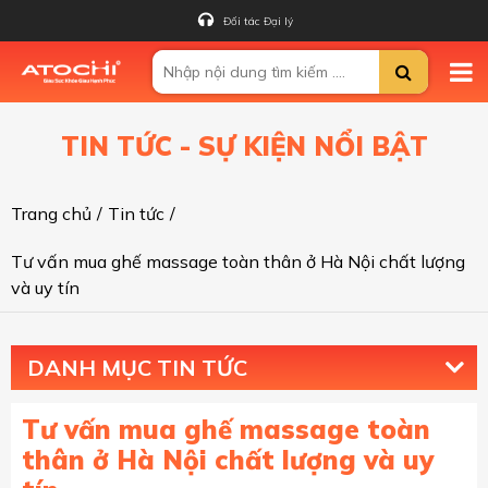
Đối tác Đại lý
TIN TỨC - SỰ KIỆN NỔI BẬT
Trang chủ
/
Tin tức
/
Tư vấn mua ghế massage toàn thân ở Hà Nội chất lượng
và uy tín
DANH MỤC TIN TỨC
Tư vấn mua ghế massage toàn
thân ở Hà Nội chất lượng và uy