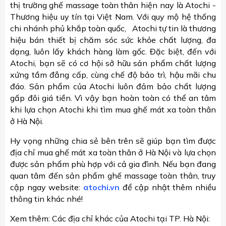
thị trường ghế massage toàn thân hiện nay là Atochi -
Thương hiệu uy tín tại Việt Nam. Với quy mộ hệ thống
chi nhánh phủ khắp toàn quốc, Atochi tự tin là thương
hiệu bán thiết bị chăm sóc sức khỏe chất lượng, đa
dạng, luôn lấy khách hàng làm gốc. Đặc biệt, đến với
Atochi, bạn sẽ có cơ hội sở hữu sản phẩm chất lượng
xứng tầm đẳng cấp, cùng chế độ bảo trì, hậu mãi chu
đáo. Sản phẩm của Atochi luôn đảm bảo chất lượng
gấp đôi giá tiền. Vì vậy bạn hoàn toàn có thể an tâm
khi lựa chọn Atochi khi tìm mua ghế mát xa toàn thân
ở Hà Nội.
Hy vọng những chia sẻ bên trên sẽ giúp bạn tìm được
địa chỉ mua ghế mát xa toàn thân ở Hà Nội và lựa chọn
được sản phẩm phù hợp với cả gia đình. Nếu bạn đang
quan tâm đến sản phẩm ghế massage toàn thân, truy
cập ngay website:
atochi.vn
để cập nhật thêm nhiều
thông tin khác nhé!
Xem thêm: Các địa chỉ khác của Atochi tại TP. Hà Nội: