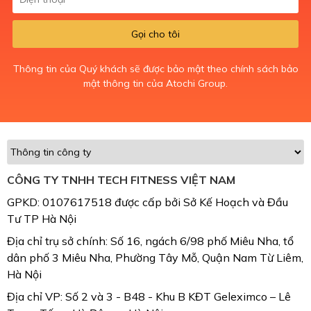
Gọi cho tôi
Thông tin của Quý khách sẽ được bảo mật theo chính sách bảo
mật thông tin của Atochi Group.
CÔNG TY TNHH TECH FITNESS VIỆT NAM
GPKD: 0107617518 được cấp bởi Sở Kế Hoạch và Đầu
Tư TP Hà Nội
Địa chỉ trụ sở chính: Số 16, ngách 6/98 phố Miêu Nha, tổ
dân phố 3 Miêu Nha, Phường Tây Mỗ, Quận Nam Từ Liêm,
Hà Nội
Địa chỉ VP: Số 2 và 3 - B48 - Khu B KĐT Geleximco – Lê