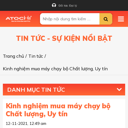
Đối tác Đại lý
TIN TỨC - SỰ KIỆN NỔI BẬT
Trang chủ
/
Tin tức
/
Kinh nghiệm mua máy chạy bộ Chất lượng, Uy tín
DANH MỤC TIN TỨC
Kinh nghiệm mua máy chạy bộ
Chất lượng, Uy tín
12-11-2021, 12:49 am