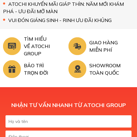
ATOCHI KHUYẾN MÃI GIÁP THÌN: NĂM MỚI KHÁM
PHÁ - ƯU ĐÃI MỞ MÀN
VUI ĐÓN GIÁNG SINH - RINH ƯU ĐÃI KHỦNG
TÌM HIỂU
GIAO HÀNG
VỀ ATOCHI
MIỄN PHÍ
GROUP
BẢO TRÌ
SHOWROOM
TRỌN ĐỜI
TOÀN QUỐC
NHẬN TƯ VẤN NHANH TỪ ATOCHI GROUP