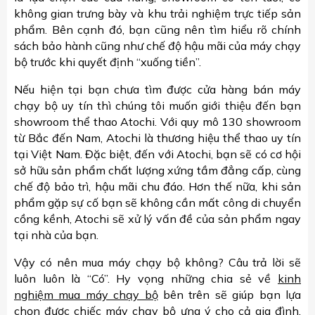
không gian trưng bày và khu trải nghiệm trực tiếp sản
phẩm. Bên cạnh đó, bạn cũng nên tìm hiểu rõ chính
sách bảo hành cũng như chế độ hậu mãi của máy chạy
bộ trước khi quyết định “xuống tiền”.
Nếu hiện tại bạn chưa tìm được cửa hàng bán máy
chạy bộ uy tín thì chúng tôi muốn giới thiệu đến bạn
showroom thể thao Atochi. Với quy mô 130 showroom
từ Bắc đến Nam, Atochi là thương hiệu thể thao uy tín
tại Việt Nam. Đặc biệt, đến với Atochi, bạn sẽ có cơ hội
sở hữu sản phẩm chất lượng xứng tầm đẳng cấp, cùng
chế độ bảo trì, hậu mãi chu đáo. Hơn thế nữa, khi sản
phẩm gặp sự cố bạn sẽ không cần mất công di chuyển
cồng kềnh, Atochi sẽ xử lý vấn đề của sản phẩm ngay
tại nhà của bạn.
Vậy có nên mua máy chạy bộ không? Câu trả lời sẽ
luôn luôn là “Có”. Hy vọng những chia sẻ về
kinh
nghiệm mua máy chạy bộ
bên trên sẽ giúp bạn lựa
chọn được chiếc máy chạy bộ ưng ý cho cả gia đình.