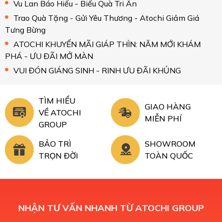
Vu Lan Báo Hiếu - Biếu Quà Tri Ân
Trao Quà Tặng - Gửi Yêu Thương - Atochi Giảm Giá
Tưng Bừng
ATOCHI KHUYẾN MÃI GIÁP THÌN: NĂM MỚI KHÁM
PHÁ - ƯU ĐÃI MỞ MÀN
VUI ĐÓN GIÁNG SINH - RINH ƯU ĐÃI KHỦNG
TÌM HIỂU
GIAO HÀNG
VỀ ATOCHI
MIỄN PHÍ
GROUP
BẢO TRÌ
SHOWROOM
TRỌN ĐỜI
TOÀN QUỐC
NHẬN TƯ VẤN NHANH TỪ ATOCHI GROUP