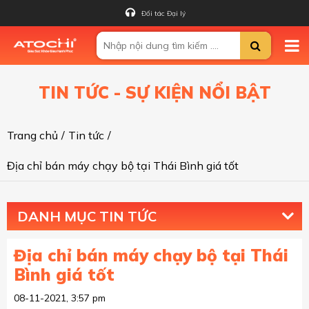
Đối tác Đại lý
TIN TỨC - SỰ KIỆN NỔI BẬT
Trang chủ
/
Tin tức
/
Địa chỉ bán máy chạy bộ tại Thái Bình giá tốt
DANH MỤC TIN TỨC
Địa chỉ bán máy chạy bộ tại Thái
Bình giá tốt
08-11-2021, 3:57 pm