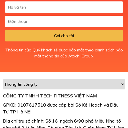
Gọi cho tôi
Thông tin của Quý khách sẽ được bảo mật theo chính sách bảo
mật thông tin của Atochi Group.
CÔNG TY TNHH TECH FITNESS VIỆT NAM
GPKD: 0107617518 được cấp bởi Sở Kế Hoạch và Đầu
Tư TP Hà Nội
Địa chỉ trụ sở chính: Số 16, ngách 6/98 phố Miêu Nha, tổ
dân phố 3 Miêu Nha, Phường Tây Mỗ, Quận Nam Từ Liêm,