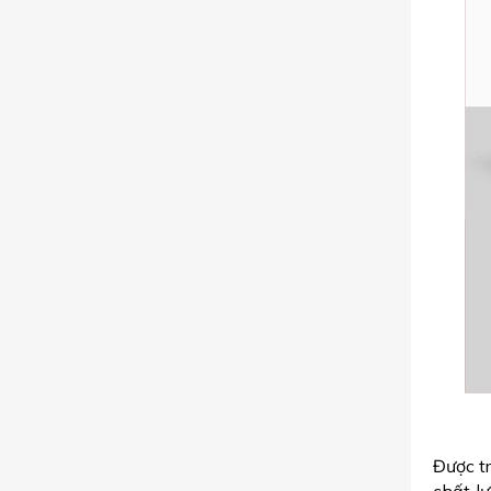
Được t
chất l