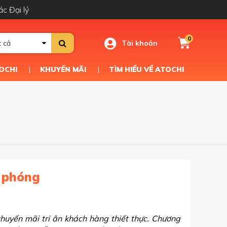
ác Đại lý
0
Tài khoản
t cả
OCHI
KHUYẾN MÃI
TÌM HIỂU VỀ ATOCHI
 phóng
khuyến mãi tri ân khách hàng thiết thực. Chương