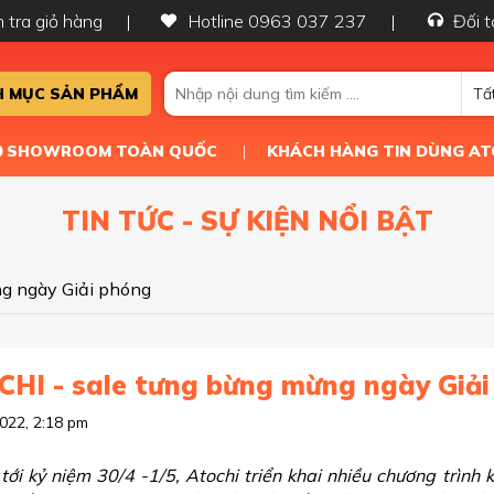
 tra giỏ hàng
Hotline 0963 037 237
Đối t
 MỤC SẢN PHẨM
Tấ
50 SHOWROOM TOÀN QUỐC
KHÁCH HÀNG TIN DÙNG AT
TIN TỨC - SỰ KIỆN NỔI BẬT
g ngày Giải phóng
HI - sale tưng bừng mừng ngày Giải
022, 2:18 pm
tới kỷ niệm 30/4 -1/5, Atochi triển khai nhiều chương trình 