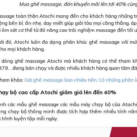
Mua ghế massage, đón khuyến mãi lên tới 40% cùng
ssage toàn thân Atochi mang đến cho khách hàng những trải
ng bền bỉ, ấn nhẹ, day miết giúp giải tỏa mọi căng thẳng, áp
i ôm sát cơ thể từ đó nâng cao trải nghiệm massage đến tối 
ới đó, Atochi luôn đa dạng phân khúc ghế massage với mứ
cho mọi khách hàng.
 dòng ghế massage Atochi mà khách hàng có thể tham kh
379… đang bán chạy và được nhiều khách hàng quan tâm đán
ham khảo:
Giá ghế massage bao nhiêu tiền, Có những phân 
hạy bộ cao cấp Atochi giảm giá lên đến 40%
nh các mẫu ghế massage các mẫu máy chạy bộ của Atochi
ng chạy bộ thông minh được tích hợp thêm nhiều tính năn
trình luyện tập mỗi ngày.