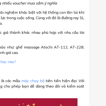
 nhiều voucher mua sắm ý nghĩa
 nghiệm khác biệt với hệ thống con lăn túi khí
 lực trong cuộc sống. Cùng với đó là đường ray SL
ưu.
c giá thành khác nhau phù hợp với nhu cầu tài
ảo như: ghế massage Atochi AT-112, AT-228,
h giá cao.
khúc nào?
 là các mẫu
máy chạy bộ
tiên tiến hiện đại. Với
g cho phép bạn dễ dàng theo dõi và kiểm soát