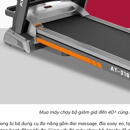
Mua máy chạy bộ giảm giá đến 40^ cùng 
rang bị bộ dụng cụ đa năng gồm đai massage, đĩa xoay eo, tạ
ượng hoạt động tối đa. Cùng với đó máy chạy bộ Atochi dễ 