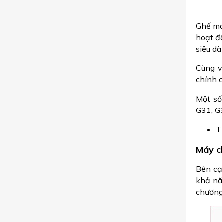
Ghế ma
hoạt độ
siêu dà
Cùng v
chính 
Một số
G31, G
T
Máy c
Bên cạ
khả nă
chương 