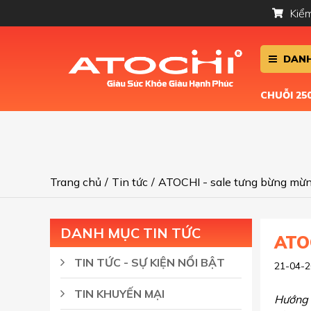
Kiểm
DANH
CHUỖI 2
Trang chủ
/
Tin tức
/
ATOCHI - sale tưng bừng mừn
DANH MỤC TIN TỨC
ATOC
TIN TỨC - SỰ KIỆN NỔI BẬT
21-04-2
TIN KHUYẾN MẠI
Hướng 