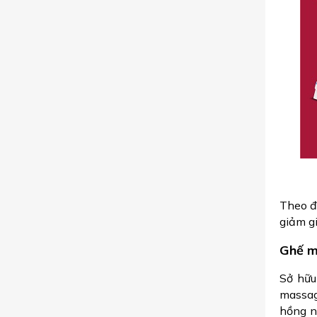
Theo đ
giảm g
Ghế m
Sở hữ
massag
hồng n