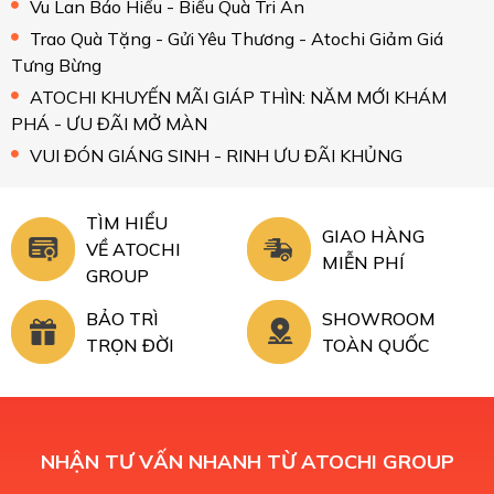
Vu Lan Báo Hiếu - Biếu Quà Tri Ân
Trao Quà Tặng - Gửi Yêu Thương - Atochi Giảm Giá
Tưng Bừng
ATOCHI KHUYẾN MÃI GIÁP THÌN: NĂM MỚI KHÁM
PHÁ - ƯU ĐÃI MỞ MÀN
VUI ĐÓN GIÁNG SINH - RINH ƯU ĐÃI KHỦNG
TÌM HIỂU
GIAO HÀNG
VỀ ATOCHI
MIỄN PHÍ
GROUP
BẢO TRÌ
SHOWROOM
TRỌN ĐỜI
TOÀN QUỐC
NHẬN TƯ VẤN NHANH TỪ ATOCHI GROUP