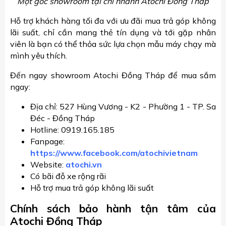
Một góc showroom tại chi nhánh Atochi Đồng Tháp
Hỗ trợ khách hàng tối đa với ưu đãi mua trả góp không
lãi suất, chỉ cần mang thẻ tín dụng và tới gặp nhân
viên là bạn có thể thỏa sức lựa chọn mẫu máy chạy mà
mình yêu thích.
Đến ngay showroom Atochi Đồng Tháp để mua sắm
ngay:
Địa chỉ: 527 Hùng Vương - K2 - Phường 1 - TP. Sa
Đéc - Đồng Tháp
Hotline: 0919.165.185
Fanpage:
https://www.facebook.com/atochivietnam
Website:
atochi.vn
Có bãi đỗ xe rộng rãi
Hỗ trợ mua trả góp không lãi suất
Chính sách bảo hành tận tâm của
Atochi Đồng Tháp