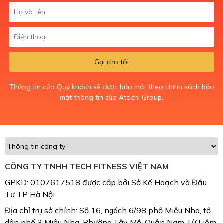
Gọi cho tôi
Thông tin của Quý khách sẽ được bảo mật theo chính sách bảo
mật thông tin của Atochi Group.
CÔNG TY TNHH TECH FITNESS VIỆT NAM
GPKD: 0107617518 được cấp bởi Sở Kế Hoạch và Đầu
Tư TP Hà Nội
Địa chỉ trụ sở chính: Số 16, ngách 6/98 phố Miêu Nha, tổ
dân phố 3 Miêu Nha, Phường Tây Mỗ, Quận Nam Từ Liêm,