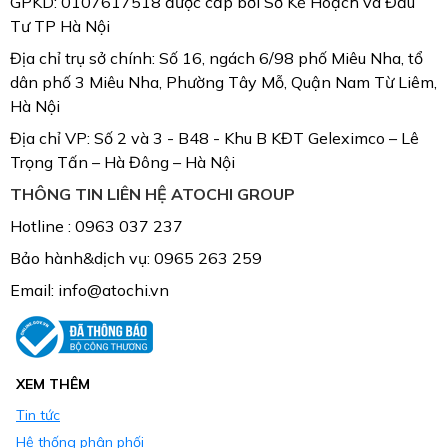
GPKD: 0107617518 được cấp bởi Sở Kế Hoạch và Đầu
Tư TP Hà Nội
Địa chỉ trụ sở chính: Số 16, ngách 6/98 phố Miêu Nha, tổ
dân phố 3 Miêu Nha, Phường Tây Mỗ, Quận Nam Từ Liêm,
Hà Nội
Địa chỉ VP: Số 2 và 3 - B48 - Khu B KĐT Geleximco – Lê
Trọng Tấn – Hà Đông – Hà Nội
THÔNG TIN LIÊN HỆ ATOCHI GROUP
Hotline : 0963 037 237
Bảo hành&dịch vụ: 0965 263 259
Email: info@atochi.vn
XEM THÊM
Tin tức
Hệ thống phân phối