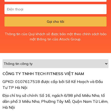
Gọi cho tôi
Thông tin của Quý khách sẽ được bảo mật theo chính sách bảo
mật thông tin của Atochi Group.
CÔNG TY TNHH TECH FITNESS VIỆT NAM
GPKD: 0107617518 được cấp bởi Sở Kế Hoạch và Đầu
Tư TP Hà Nội
Địa chỉ trụ sở chính: Số 16, ngách 6/98 phố Miêu Nha, tổ
dân phố 3 Miêu Nha, Phường Tây Mỗ, Quận Nam Từ Liêm,
Hà Nội