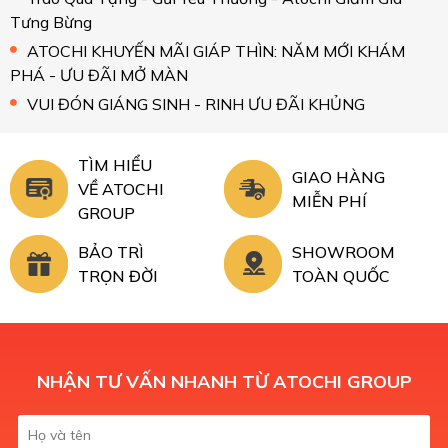
Tưng Bừng
ATOCHI KHUYẾN MÃI GIÁP THÌN: NĂM MỚI KHÁM
PHÁ - ƯU ĐÃI MỞ MÀN
VUI ĐÓN GIÁNG SINH - RINH ƯU ĐÃI KHỦNG
TÌM HIỂU
GIAO HÀNG
VỀ ATOCHI
MIỄN PHÍ
GROUP
BẢO TRÌ
SHOWROOM
TRỌN ĐỜI
TOÀN QUỐC
NHẬN TƯ VẤN NHANH TỪ ATOCHI GROUP