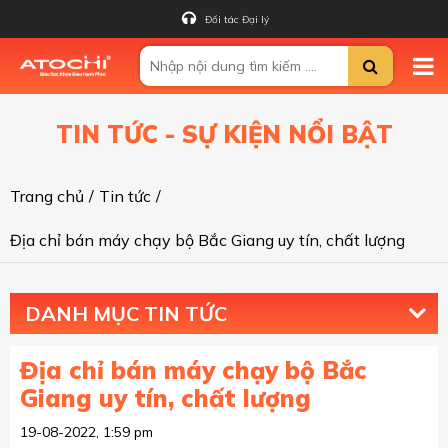
Đối tác Đại lý
TIN TỨC - SỰ KIỆN NỔI BẬT
Trang chủ
/
Tin tức
/
Địa chỉ bán máy chạy bộ Bắc Giang uy tín, chất lượng
DANH MỤC TIN TỨC
Địa chỉ bán máy chạy bộ Bắc
Giang uy tín, chất lượng
19-08-2022, 1:59 pm