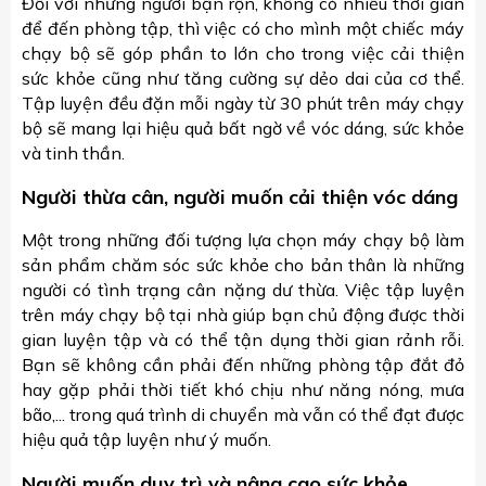
Đối với những người bận rộn, không có nhiều thời gian
để đến phòng tập, thì việc có cho mình một chiếc máy
chạy bộ sẽ góp phần to lớn cho trong việc cải thiện
sức khỏe cũng như tăng cường sự dẻo dai của cơ thể.
Tập luyện đều đặn mỗi ngày từ 30 phút trên máy chạy
bộ sẽ mang lại hiệu quả bất ngờ về vóc dáng, sức khỏe
và tinh thần.
Người thừa cân, người muốn cải thiện vóc dáng
Một trong những đối tượng lựa chọn máy chạy bộ làm
sản phẩm chăm sóc sức khỏe cho bản thân là những
người có tình trạng cân nặng dư thừa. Việc tập luyện
trên máy chạy bộ tại nhà giúp bạn chủ động được thời
gian luyện tập và có thể tận dụng thời gian rảnh rỗi.
Bạn sẽ không cần phải đến những phòng tập đắt đỏ
hay gặp phải thời tiết khó chịu như năng nóng, mưa
bão,... trong quá trình di chuyển mà vẫn có thể đạt được
hiệu quả tập luyện như ý muốn.
Người muốn duy trì và nâng cao sức khỏe