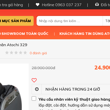
 tra giỏ hàng
Hotline 0963 037 237
Đối t
 MỤC SẢN PHẨM
Tấ
50 SHOWROOM TOÀN QUỐC
KHÁCH HÀNG TIN DÙNG AT
hân Atochi 329
0 đánh giá
24.90
28.900.000đ
NHẬN HÀNG TRONG 24 GIỜ
Yêu cầu nhân viên kỹ thuật giao hàn
lắp đặt, cài đặt, hướng dẫn sử dụng máy