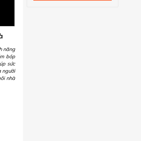
à
nh năng
ấm bóp
iúp sức
à người
gôi nhà