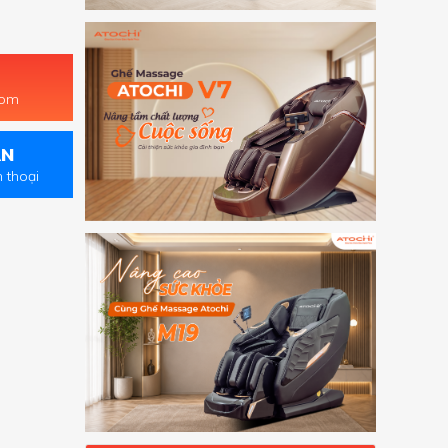
oom
ẤN
n thoại