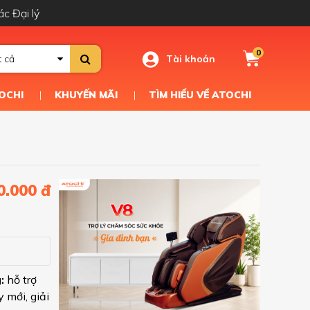
ác Đại lý
0
Tài khoản
t cả
OCHI
KHUYẾN MÃI
TÌM HIỂU VỀ ATOCHI
0.000 đ
g:
hỗ trợ
 mới, giải