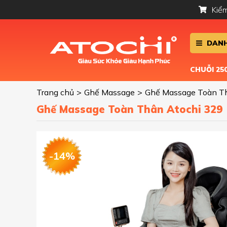
Kiểm
DANH
CHUỖI 2
Trang chủ
>
Ghế Massage
>
Ghế Massage Toàn T
Ghế Massage Toàn Thân Atochi 329
-14%