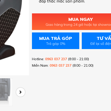
đáp thắc mắc sản phẩm.
MUA NGAY
Giao hàng trong 24 giờ hoặc tại showr
MUA TRẢ GÓP
TƯ V
Trả góp 0%
Để lại số điệ
Hotline:
0963 037 237
(8:00 - 21:00)
Miền Nam:
0963 037 237
(8:00 - 21:00)