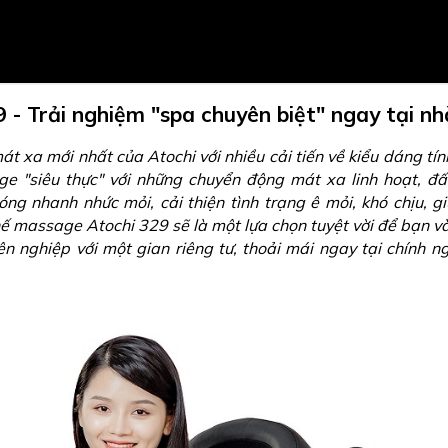
- Trải nghiệm "spa chuyên biệt" ngay tại nh
 xa mới nhất của Atochi với nhiều cải tiến về kiểu dáng tí
e "siêu thực" với những chuyển động mát xa linh hoạt, đ
ng nhanh nhức mỏi, cải thiện tình trạng ê mỏi, khó chịu, g
hế massage Atochi 329 sẽ là một lựa chọn tuyệt vời để bạn v
 nghiệp với một gian riêng tư, thoải mái ngay tại chính n