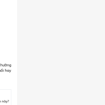
 thường
uổi hay
m này?