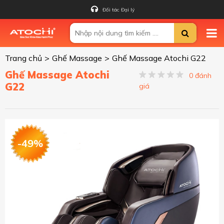
Đối tác Đại lý
Trang chủ
>
Ghế Massage
>
Ghế Massage Atochi G22
Ghế Massage Atochi
0 đánh
G22
giá
-49%