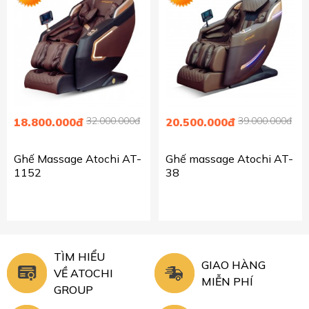
32.000.000đ
39.000.000đ
18.800.000đ
20.500.000đ
Ghế Massage Atochi AT-
Ghế massage Atochi AT-
1152
38
TÌM HIỂU
GIAO HÀNG
VỀ ATOCHI
MIỄN PHÍ
GROUP