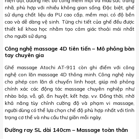
hiện đại, đường nét bo cong mềm mại và màu sắc trang
nhã, phù hợp với nhiều không gian sống. Đặc biệt, ghế
sử dụng chất liệu da PU cao cấp, mềm mại, có độ bền
cao và dễ dàng vệ sinh. Từng chi tiết của ghế đều được
thiết kế khoa học nhằm tạo cảm giác thoải mái nhất
cho người sử dụng.
Công nghệ massage 4D tiên tiến – Mô phỏng bàn
tay chuyên gia
Ghế massage Atochi AT-911 còn ghi điểm với công
nghệ con lăn massage 4D thông minh. Công nghệ này
cho phép con lăn di chuyển linh hoạt, giúp mô phỏng
chính xác các động tác massage chuyên nghiệp như
nhào bóp, vỗ, gõ, ấn huyệt, kết hợp, v.v. Đồng thời, nhờ
khả năng tùy chỉnh cường độ và phạm vi massage,
người dùng có thể lựa chọn chế độ phù hợp nhất với tình
trạng cơ thể và nhu cầu thư giãn mỗi ngày.
Đường ray SL dài 140cm – Massage toàn thân