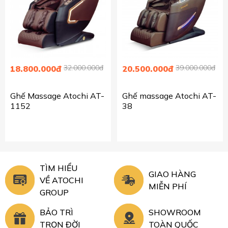
32.000.000đ
39.000.000đ
18.800.000đ
20.500.000đ
Ghế Massage Atochi AT-
Ghế massage Atochi AT-
1152
38
TÌM HIỂU
GIAO HÀNG
VỀ ATOCHI
MIỄN PHÍ
GROUP
BẢO TRÌ
SHOWROOM
TRỌN ĐỜI
TOÀN QUỐC