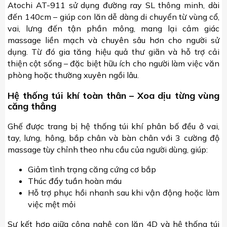
Atochi AT-911 sử dụng đường ray SL thông minh, dài
đến 140cm – giúp con lăn dễ dàng di chuyển từ vùng cổ,
vai, lưng đến tận phần mông, mang lại cảm giác
massage liền mạch và chuyên sâu hơn cho người sử
dụng. Từ đó gia tăng hiệu quả thư giãn và hỗ trợ cải
thiện cột sống – đặc biệt hữu ích cho người làm việc văn
phòng hoặc thường xuyên ngồi lâu.
Hệ thống túi khí toàn thân – Xoa dịu từng vùng
căng thẳng
Ghế được trang bị hệ thống túi khí phân bố đều ở vai,
tay, lưng, hông, bắp chân và bàn chân với 3 cường độ
massage tùy chỉnh theo nhu cầu của người dùng, giúp:
Giảm tình trạng căng cứng cơ bắp
Thúc đẩy tuần hoàn máu
Hỗ trợ phục hồi nhanh sau khi vận động hoặc làm
việc mệt mỏi
Sự kết hợp giữa công nghệ con lăn 4D và hệ thống túi