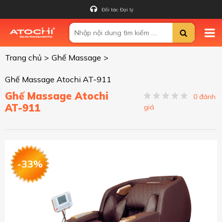
Đối tác Đại lý
Trang chủ
>
Ghế Massage
>
Ghế Massage Atochi AT-911
Ghế Massage Atochi
0 đánh
AT-911
giá
-33%