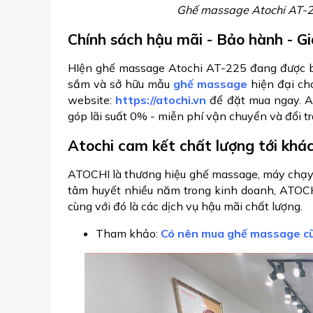
Ghế massage Atochi AT-2
Chính sách hậu mãi - Bảo hành - G
HIện ghế massage Atochi AT-225 đang được b
sắm và sở hữu mẫu
ghế massage
hiện đại cho
website:
https://atochi.vn
để đặt mua ngay. At
góp lãi suất 0% - miễn phí vận chuyển và đổi t
Atochi cam kết chất lượng tới kh
ATOCHI là thương hiệu ghế massage, máy chạy b
tâm huyết nhiều năm trong kinh doanh, ATOC
cùng với đó là các dịch vụ hậu mãi chất lượng.
Tham khảo:
Có nên mua ghế massage cũ