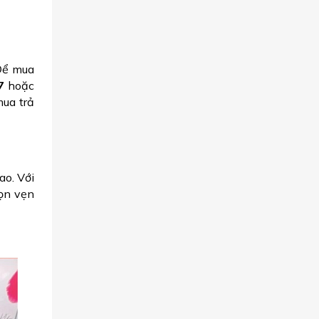
Để mua
7
hoặc
mua trả
ao. Với
ọn vẹn