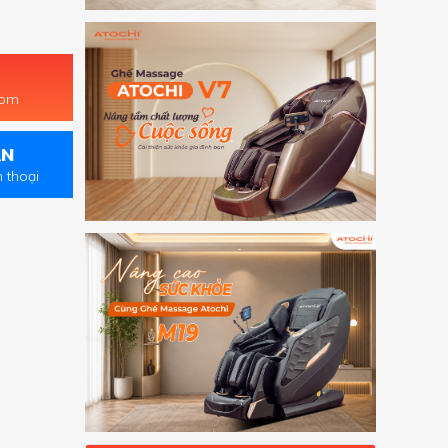
oom
ẤN
n thoại