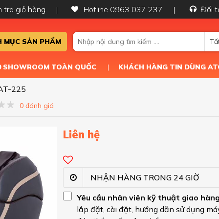
 tra giỏ hàng
Hotline 0963 037 237
Đối t
 MỤC SẢN PHẨM
Tấ
50 SHOWROOM TOÀN QUỐC
KHÁCH HÀNG TIN DÙNG AT
 AT-225
0 đánh giá
Liên hệ
NHẬN HÀNG TRONG 24 GIỜ
Yêu cầu nhân viên kỹ thuật giao hàn
lắp đặt, cài đặt, hướng dẫn sử dụng máy