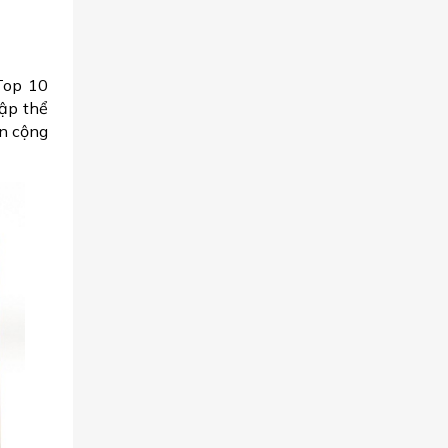
Top 10
tập thể
ến cộng