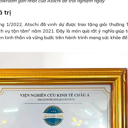
owroom gần nhất của Atochi để trải nghiệm ngay
 trị
g 1/2022, Atochi đã vinh dự được trao tặng giải thường 
ch vụ tận tâm" năm 2021. Đây là món quà rất ý nghĩa giúp 
ên tinh thần và vững bước trên hành trình mang sức khỏe đ