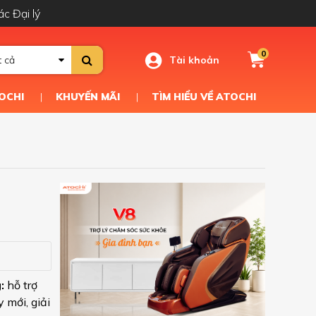
ác Đại lý
0
Tài khoản
t cả
OCHI
KHUYẾN MÃI
TÌM HIỂU VỀ ATOCHI
g:
hỗ trợ
 mới, giải