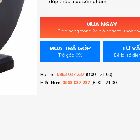
đáp thắc mắc sản phẩm.
MUA NGAY
Giao hàng trong 24 giờ hoặc tại showr
MUA TRẢ GÓP
TƯ V
Trả góp 0%
Để lại số điệ
Hotline:
0963 037 237
(8:00 - 21:00)
Miền Nam:
0963 037 237
(8:00 - 21:00)