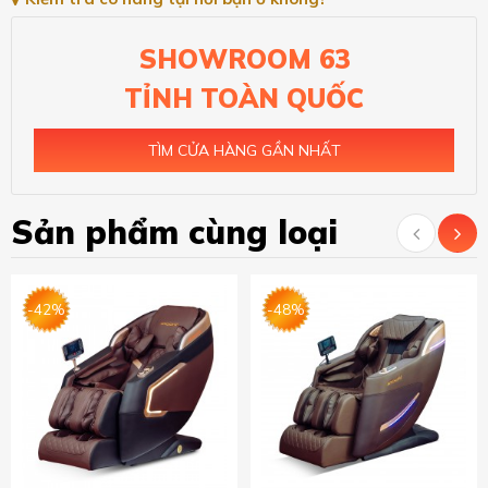
SHOWROOM 63
TỈNH TOÀN QUỐC
TÌM CỬA HÀNG GẦN NHẤT
Sản phẩm cùng loại
-42%
-48%