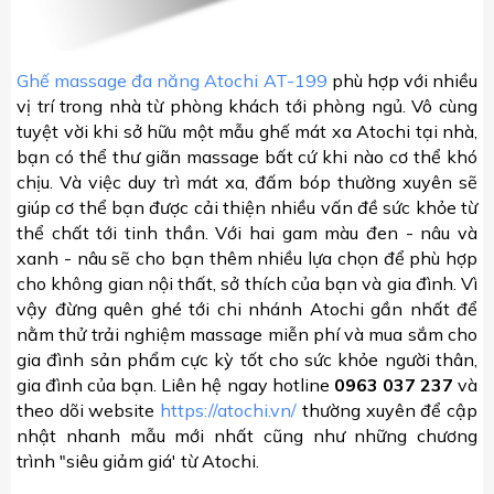
Ghế massage đa năng Atochi AT-199
phù hợp với nhiều
vị trí trong nhà từ phòng khách tới phòng ngủ. Vô cùng
tuyệt vời khi sở hữu một mẫu ghế mát xa Atochi tại nhà,
bạn có thể thư giãn massage bất cứ khi nào cơ thể khó
chịu. Và việc duy trì mát xa, đấm bóp thường xuyên sẽ
giúp cơ thể bạn được cải thiện nhiều vấn đề sức khỏe từ
thể chất tới tinh thần. Với hai gam màu đen - nâu và
xanh - nâu sẽ cho bạn thêm nhiều lựa chọn để phù hợp
cho không gian nội thất, sở thích của bạn và gia đình. Vì
vậy đừng quên ghé tới chi nhánh Atochi gần nhất để
nằm thử trải nghiệm massage miễn phí và mua sắm cho
gia đình sản phẩm cực kỳ tốt cho sức khỏe người thân,
gia đình của bạn. Liên hệ ngay hotline
0963 037 237
và
theo dõi website
https://atochi.vn/
thường xuyên để cập
nhật nhanh mẫu mới nhất cũng như những chương
trình "siêu giảm giá' từ Atochi.