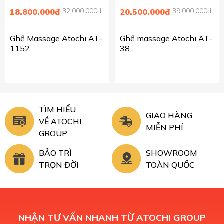
32.000.000đ
39.000.000đ
18.800.000đ
20.500.000đ
Ghế Massage Atochi AT-
Ghế massage Atochi AT-
1152
38
TÌM HIỂU
GIAO HÀNG
VỀ ATOCHI
MIỄN PHÍ
GROUP
BẢO TRÌ
SHOWROOM
TRỌN ĐỜI
TOÀN QUỐC
NHẬN TƯ VẤN NHANH TỪ ATOCHI GROUP