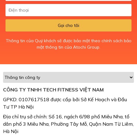
Gọi cho tôi
Thông tin của Quý khách sẽ được bảo mật theo chính sách bảo
mật thông tin của Atochi Group.
CÔNG TY TNHH TECH FITNESS VIỆT NAM
GPKD: 0107617518 được cấp bởi Sở Kế Hoạch và Đầu
Tư TP Hà Nội
Địa chỉ trụ sở chính: Số 16, ngách 6/98 phố Miêu Nha, tổ
dân phố 3 Miêu Nha, Phường Tây Mỗ, Quận Nam Từ Liêm,
Hà Nội