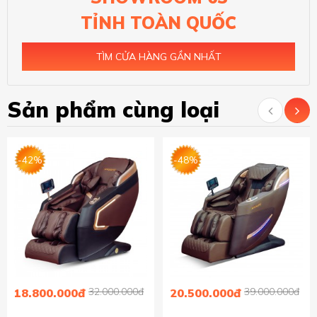
TỈNH TOÀN QUỐC
TÌM CỬA HÀNG GẦN NHẤT
Sản phẩm cùng loại
-42%
-48%
32.000.000đ
39.000.000đ
18.800.000đ
20.500.000đ