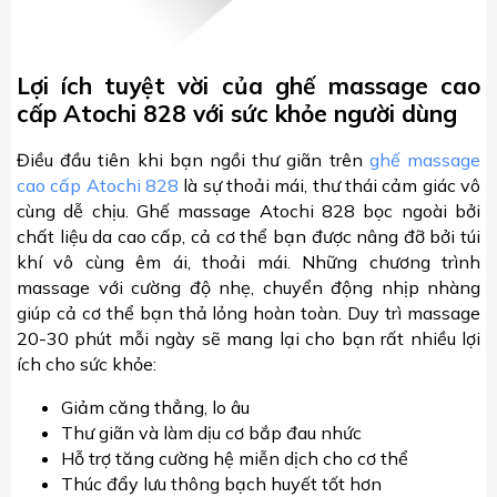
Lợi ích tuyệt vời của ghế massage cao
cấp Atochi 828 với sức khỏe người dùng
Điều đầu tiên khi bạn ngồi thư giãn trên
ghế massage
cao cấp Atochi 828
là sự thoải mái, thư thái cảm giác vô
cùng dễ chịu. Ghế massage Atochi 828 bọc ngoài bởi
chất liệu da cao cấp, cả cơ thể bạn được nâng đỡ bởi túi
khí vô cùng êm ái, thoải mái. Những chương trình
massage với cường độ nhẹ, chuyển động nhịp nhàng
giúp cả cơ thể bạn thả lỏng hoàn toàn. Duy trì massage
20-30 phút mỗi ngày sẽ mang lại cho bạn rất nhiều lợi
ích cho sức khỏe:
Giảm căng thẳng, lo âu
Thư giãn và làm dịu cơ bắp đau nhức
Hỗ trợ tăng cường hệ miễn dịch cho cơ thể
Thúc đẩy lưu thông bạch huyết tốt hơn