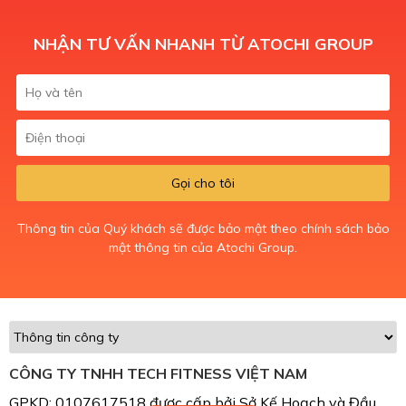
NHẬN TƯ VẤN NHANH TỪ ATOCHI GROUP
Gọi cho tôi
Thông tin của Quý khách sẽ được bảo mật theo chính sách bảo
mật thông tin của Atochi Group.
CÔNG TY TNHH TECH FITNESS VIỆT NAM
GPKD: 0107617518 được cấp bởi Sở Kế Hoạch và Đầu