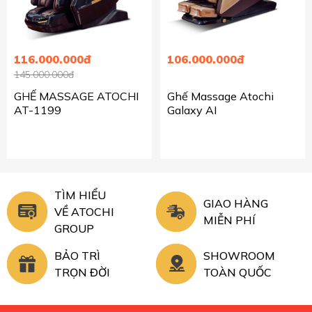
116.000.000đ
106.000.000đ
145.000.000đ
GHẾ MASSAGE ATOCHI
Ghế Massage Atochi
AT-1199
Galaxy AI
TÌM HIỂU
GIAO HÀNG
VỀ ATOCHI
MIỄN PHÍ
GROUP
BẢO TRÌ
SHOWROOM
TRỌN ĐỜI
TOÀN QUỐC