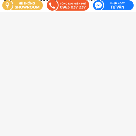
Tư TP Hà Nội
Địa chỉ trụ sở chính: Số 16, ngách 6/98 phố Miêu Nha, tổ
dân phố 3 Miêu Nha, Phường Tây Mỗ, Quận Nam Từ Liêm,
Hà Nội
Địa chỉ VP: Số 2 và 3 - B48 - Khu B KĐT Geleximco – Lê
Trọng Tấn – Hà Đông – Hà Nội
THÔNG TIN LIÊN HỆ ATOCHI GROUP
Hotline : 0963 037 237
Bảo hành&dịch vụ: 0965 263 259
Email: info@atochi.vn
XEM THÊM
Tin tức
Hệ thống phân phối