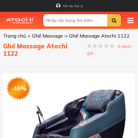
Đối tác Đại lý
Trang chủ
>
Ghế Massage
>
Ghế Massage Atochi 1122
Ghế Massage Atochi
0 đánh
1122
giá
-45%