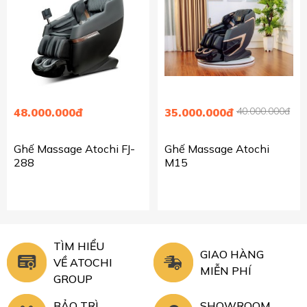
40.000.000đ
48.000.000đ
35.000.000đ
Ghế Massage Atochi FJ-
Ghế Massage Atochi
288
M15
TÌM HIỂU
GIAO HÀNG
VỀ ATOCHI
MIỄN PHÍ
GROUP
BẢO TRÌ
SHOWROOM